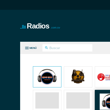
Radios
.com.sv
MENÚ
S GÉNEROS