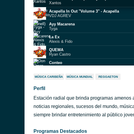
Xantos
Acapella In Out "Volume 3" - Acapella
VDJ AGREV
Ayy Macarena
Tyga
La Ex
Alexis & Fido
QUEMA
Ryan Castro
Conteo
Don Omar
Duro
MÚSICA CARIBEÑA
MÚSICA MUNDIAL
REGGAETON
Skrillex
Perfil
Friki X Bellakeo X Rompe
Emmi Dj
Estación radial que brinda programas amenos a 
Rayos De Sol
Jose De Rico
noticias regionales, sucesos del mundo, música
Sabes A Chocolate (Featuring Pee Wee Gonza
siempre brindar entretenimiento al público jove
Kumbia Kings
Programas Destacados