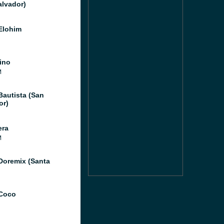
alvador)
Elohim
ino
M
Bautista (San
or)
era
M
Doremix (Santa
Coco