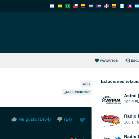
FAVORITOS
ESC
Estaciones relac
WEB
¿NO FUNCIONA?
Astral 
102.9 F
Radio 
Me gusta (
1464
)
(
14
)
106.1 F
Radio