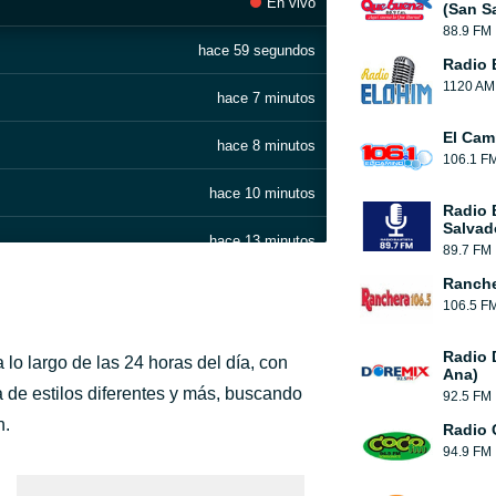
En vivo
(San S
88.9 FM
hace 59 segundos
Radio 
1120 AM
hace 7 minutos
El Cam
hace 8 minutos
106.1 F
hace 10 minutos
Radio 
Salvad
hace 13 minutos
89.7 FM
Ranch
hace 17 minutos
106.5 F
hace 20 minutos
Radio 
lo largo de las 24 horas del día, con
Ana)
hace 23 minutos
 de estilos diferentes y más, buscando
92.5 FM
lez)
n.
Radio 
hace 29 minutos
94.9 FM