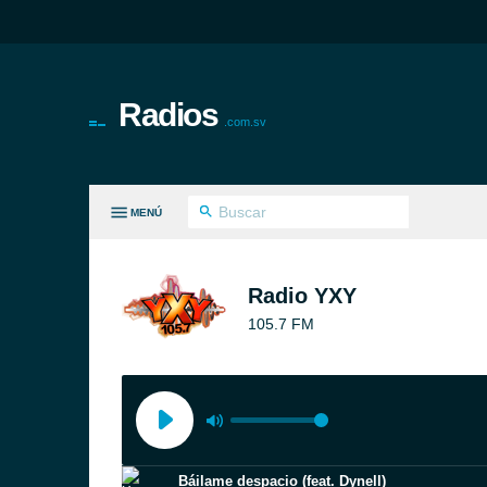
Radios
.com.sv
MENÚ
S GÉNEROS
Radio YXY
105.7 FM
Báilame despacio (feat. Dynell)