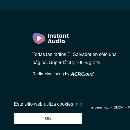
or)
lvador)
Todas las radios El Salvador en sólo una
ador)
página. Súper fácil y 100% gratis.
Radio Monitoring by
Este sitio web utiliza cookies
Info
© 2026 InstantAudio. Reservados todos los derechos. ・
DMCA
・
P
OK