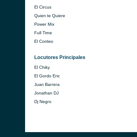
El Circus
Quien te Quiere
Power Mix
Full Time
r)
El Conteo
Locutores Principales
El Chiky
El Gordo Eric
Juan Barrera
r)
Jonathan DJ
Dj Negro
n)
dor)