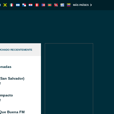
MÁS PAÍSES
UCHADO RECIENTEMENTE
ionadas
(San Salvador)
M
Impacto
M
 Que Buena FM