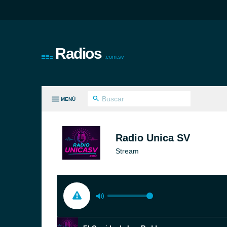
Radios
.com.sv
MENÚ
S GÉNEROS
Radio Unica SV
Stream