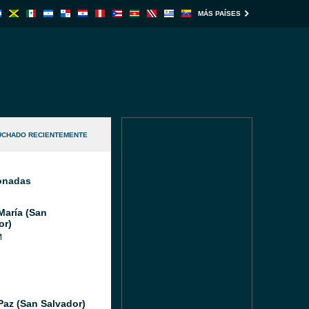
MÁS PAÍSES
UCHADO RECIENTEMENTE
ionadas
María (San
or)
M
Paz (San Salvador)