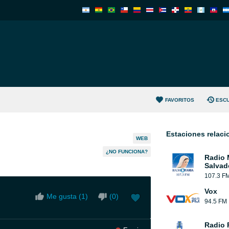
FAVORITOS
ESC
Estaciones relac
WEB
¿NO FUNCIONA?
Radio 
Salvad
107.3 F
Vox
Me gusta (
1
)
(
0
)
94.5 FM
Radio 