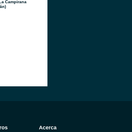
La Campirana
án)
ros
Acerca