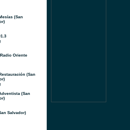
Mesías (San
or)
01.3
M
Radio Oriente
Restauración (San
or)
M
Adventista (San
or)
San Salvador)