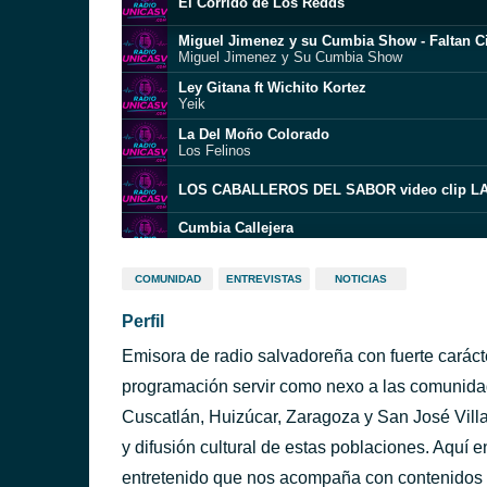
El Corrido de Los Redds
Miguel Jimenez y su Cumbia Show - Faltan C
Miguel Jimenez y Su Cumbia Show
Ley Gitana ft Wichito Kortez
Yeik
La Del Moño Colorado
Los Felinos
LOS CABALLEROS DEL SABOR video clip L
Cumbia Callejera
Crooked Stilo
COMUNIDAD
ENTREVISTAS
NOTICIAS
los cocodrilos_ te gusta
Perfil
Los Redd La del Facebook
Emisora de radio salvadoreña con fuerte caráct
El Curris - Video Oficial - Grupo La Calle
LA CALLE SV
programación servir como nexo a las comunida
Grupo Conga de E.S.
Cuscatlán, Huizúcar, Zaragoza y San José Vill
El Carro
y difusión cultural de estas poblaciones. Aquí
entretenido que nos acompaña con contenidos 