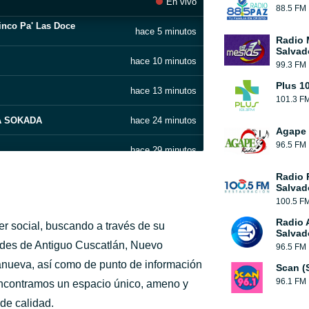
En vivo
88.5 FM
inco Pa' Las Doce
hace 5 minutos
Radio 
Salvad
hace 10 minutos
99.3 FM
Plus 1
hace 13 minutos
101.3 F
A SOKADA
hace 24 minutos
Agape 
96.5 FM
hace 29 minutos
Radio 
hace 35 minutos
Salvad
100.5 F
hace 40 minutos
Radio 
er social, buscando a través de su
Salvad
hace 45 minutos
des de Antiguo Cuscatlán, Nuevo
96.5 FM
anueva, así como de punto de información
Scan (
hace 51 minutos
96.1 FM
 encontramos un espacio único, ameno y
de calidad.