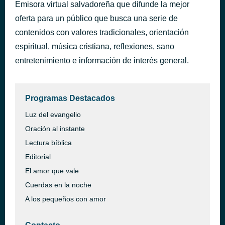
Emisora virtual salvadoreña que difunde la mejor
El Guerrero David
hace 54 minutos
oferta para un público que busca una serie de
Generación 12 Kids
contenidos con valores tradicionales, orientación
espiritual, música cristiana, reflexiones, sano
entretenimiento e información de interés general.
Programas Destacados
Luz del evangelio
Oración al instante
Lectura bíblica
Editorial
El amor que vale
Cuerdas en la noche
A los pequeños con amor