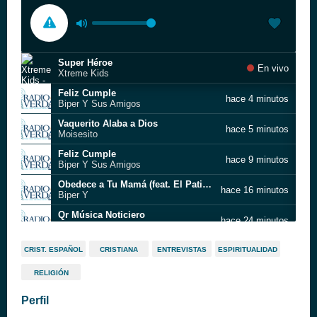
Super Héroe
En vivo
Xtreme Kids
Feliz Cumple
hace 4 minutos
Biper Y Sus Amigos
Vaquerito Alaba a Dios
hace 5 minutos
Moisesito
Feliz Cumple
hace 9 minutos
Biper Y Sus Amigos
Obedece a Tu Mamá (feat. El Patito Juan)
hace 16 minutos
Biper Y
Qr Música Noticiero
hace 24 minutos
Chris Fernández
El Soñador José
hace 29 minutos
CRIST. ESPAÑOL
CRISTIANA
ENTREVISTAS
ESPIRITUALIDAD
Generación 12 Kids
RELIGIÓN
Feliz Cumple
hace 41 minutos
Biper Y Sus Amigos
Perfil
Josué El Conquistador
hace 51 minutos
Generación 12 Kids