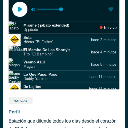
Mirame ( jabato extended)
En vivo
Dj jabato
Sola
hace 2 minutos
Héctor "El Father"
El Mambo De Las Shorty's
hace 4 minutos
Tito "El Bambino"
Verano Azul
hace 8 minutos
Magan
Lo Que Paso, Paso
hace 11 minutos
Daddy Yankee
De Lejitos
hace 14 minutos
Jay Wheeler
Wandering The City Streets
hace 14 minutos
NOTICIAS
AudioStockBox
Freakytona (feat. Plan B)
Perfil
hace 15 minutos
Boy Wonder Chosen Few
Estación que difunde todos los días desde el corazón
Dale Don Dale
hace 20 minutos
Don Omar