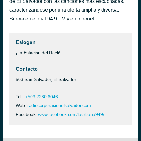
de El Salvador con las canciones más escuchadas,
El Perdón
caracterizándose por una oferta amplia y diversa.
hace 24 minutos
Nicky Jam
Suena en el dial 94.9 FM y en internet.
Eslogan
¡La Estación del Rock!
Contacto
503 San Salvador, El Salvador
Tel.:
+503 2260 6046
Web:
radiocorporacionelsalvador.com
Facebook:
www.facebook.com/laurbana949/