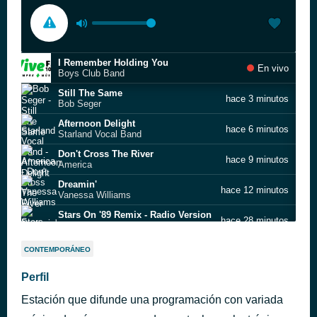
I Remember Holding You
En vivo
Boys Club Band
Still The Same
hace 3 minutos
Bob Seger
Afternoon Delight
hace 6 minutos
Starland Vocal Band
Don't Cross The River
hace 9 minutos
America
Dreamin'
hace 12 minutos
Vanessa Williams
Stars On '89 Remix - Radio Version
hace 28 minutos
Stars On 45
Don't Rush Me
hace 33 minutos
CONTEMPORÁNEO
Taylor Dayne
Blame It on the Rain
Perfil
hace 37 minutos
Milli Vanilli
Estación que difunde una programación con variada
Showing Out - Get Fresh At The Weekend
hace 47 minutos
Mel & Kim