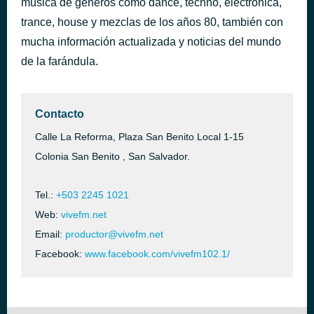
música de géneros como dance, techno, electrónica,
All Or Nothing
trance, house y mezclas de los años 80, también con
hace 50 minutos
Milli Vanilli
mucha información actualizada y noticias del mundo
de la farándula.
Contacto
Calle La Reforma, Plaza San Benito Local 1-15
Colonia San Benito , San Salvador.
Tel.:
+503 2245 1021
Web:
vivefm.net
Email:
productor@vivefm.net
Facebook:
www.facebook.com/vivefm102.1/