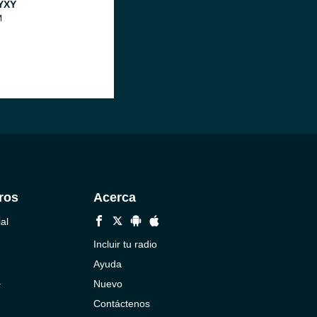
YXY
M
ros
Acerca
al
Incluir tu radio
Ayuda
a
Nuevo
Contáctenos