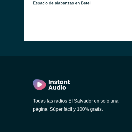
Espacio de alabanzas en Betel
r)
r)
Todas las radios El Salvador en sólo una
página. Súper fácil y 100% gratis.
n)
dor)