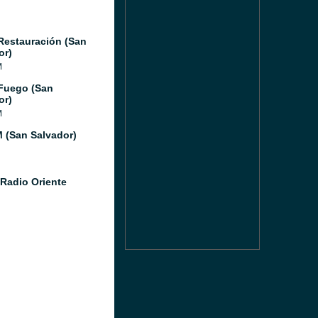
Restauración (San
or)
M
Fuego (San
or)
M
 (San Salvador)
Radio Oriente