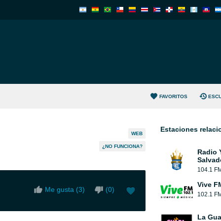
FAVORITOS
ESC
Estaciones relac
WEB
¿NO FUNCIONA?
Radio 
Salvad
104.1 F
Vive F
Me gusta (
3
)
(
0
)
102.1 F
La Gu