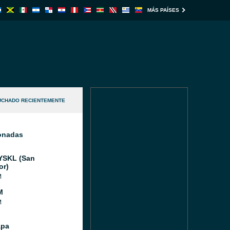
MÁS PAÍSES
UCHADO RECIENTEMENTE
ionadas
YSKL (San
or)
M
M
M
apa