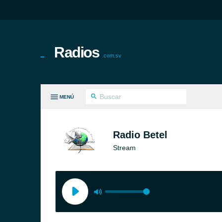
Radios
.com.sv
MENÚ
S GÉNEROS
Radio Betel
Stream