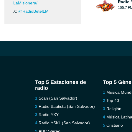
Radio 
LaMisionera/
105.7 F
X:
@RadioBetelLM
Top 5 Estaciones de
Top 5 Géne
radio
Música Mundi
Scan (San Salvador)
Top 40
Radio Bautista (San Salvador)
Religión
Radio YXY
Música Latin
Radio YSKL (San Salvador)
Cristiano
ABC Stereo