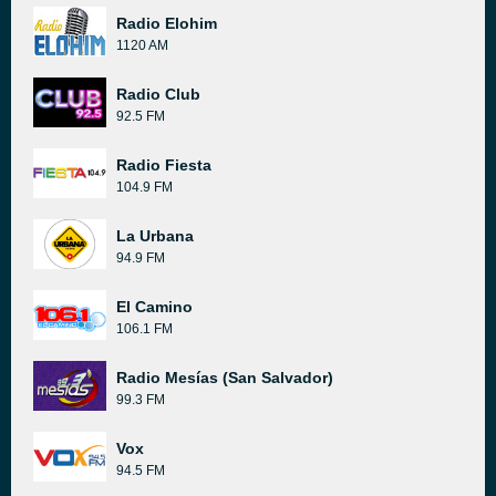
Radio Elohim
1120 AM
Radio Club
92.5 FM
Radio Fiesta
104.9 FM
La Urbana
94.9 FM
El Camino
106.1 FM
Radio Mesías (San Salvador)
99.3 FM
Vox
94.5 FM