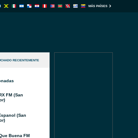
MÁS PAÍSES
UCHADO RECIENTEMENTE
ionadas
RX FM (San
or)
Espanol (San
or)
 Que Buena FM