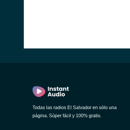
r)
r)
Todas las radios El Salvador en sólo una
página. Súper fácil y 100% gratis.
n)
dor)