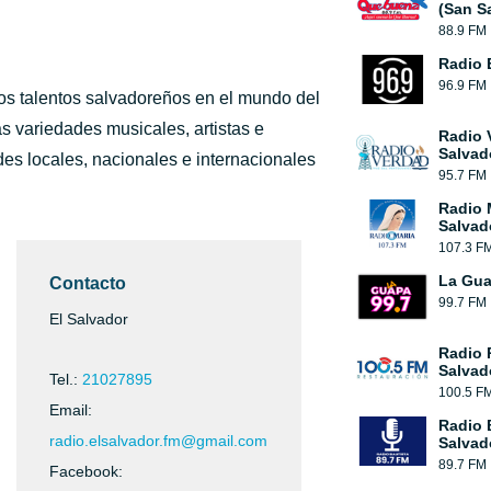
(San S
88.9 FM
Radio 
96.9 FM
os talentos salvadoreños en el mundo del
 variedades musicales, artistas e
Radio 
Salvad
es locales, nacionales e internacionales
95.7 FM
Radio 
Salvad
107.3 F
La Gu
Contacto
99.7 FM
El Salvador
Radio 
Salvad
Tel.:
21027895
100.5 F
Email:
Radio 
radio.elsalvador.fm@gmail.com
Salvad
89.7 FM
Facebook: