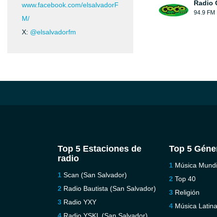
Radio 
www.facebook.com/elsalvadorF
94.9 FM
M/
X:
@elsalvadorfm
Top 5 Estaciones de
Top 5 Géne
radio
Música Mundi
Scan (San Salvador)
Top 40
Radio Bautista (San Salvador)
Religión
Radio YXY
Música Latin
Radio YSKL (San Salvador)