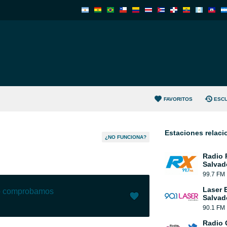
FAVORITOS
ESC
Estaciones relac
¿NO FUNCIONA?
Radio 
Salvad
99.7 FM
Laser 
lo comprobamos
Salvad
90.1 FM
Me gusta (
0
)
(
0
)
Radio