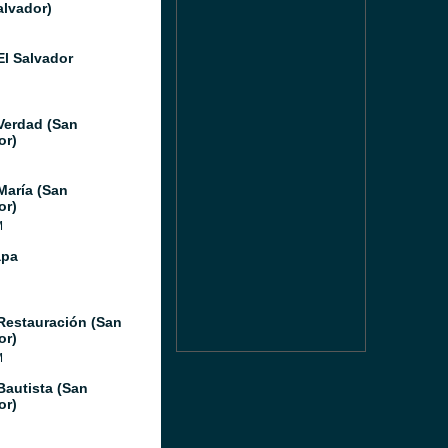
alvador)
El Salvador
Verdad (San
or)
María (San
or)
M
apa
Restauración (San
or)
M
Bautista (San
or)