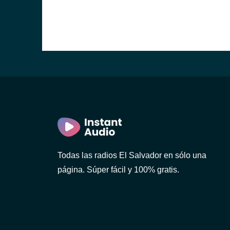
r)
r)
Todas las radios El Salvador en sólo una
página. Súper fácil y 100% gratis.
n)
dor)