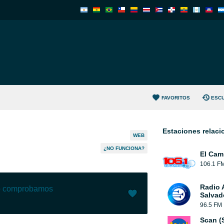
FAVORITOS
ESC
Estaciones relac
WEB
¿NO FUNCIONA?
El Cam
106.1 F
Radio 
lo comprobamos
Salvad
96.5 FM
Me gusta (
1
)
(
0
)
Scan (