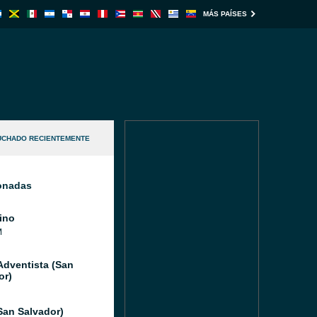
MÁS PAÍSES
UCHADO RECIENTEMENTE
ionadas
ino
M
Adventista (San
or)
San Salvador)