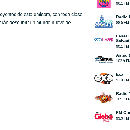
96.1 FM
s oyentes de esta emisora, con toda clase
Radio 
harán descubrir un mundo nuevo de
88.5 FM
Laser 
Salvad
90.1 FM
Astral 
102.9 F
Exa
91.3 FM
Radio 
105.7 F
FM Gl
93.3 FM