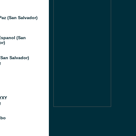
Paz (San Salvador)
Espanol (San
or)
(San Salvador)
M
YXY
M
obo