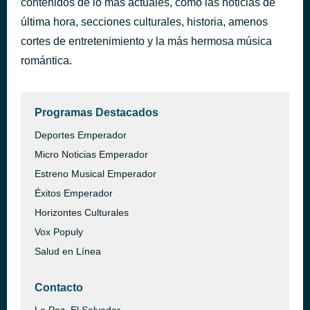
contenidos de lo más actuales, como las noticias de
Príncipe azul
última hora, secciones culturales, historia, amenos
hace 40 minutos
Agustin Pantoja
cortes de entretenimiento y la más hermosa música
romántica.
Programas Destacados
Deportes Emperador
Micro Noticias Emperador
Estreno Musical Emperador
Éxitos Emperador
Horizontes Culturales
Vox Populy
Salud en Línea
Contacto