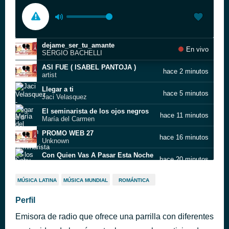
dejame_ser_tu_amante
En vivo
SERGIO BACHELLI
ASI FUE ( ISABEL PANTOJA )
hace 2 minutos
artist
Llegar a ti
hace 5 minutos
Jaci Velasquez
El seminarista de los ojos negros
hace 11 minutos
María del Carmen
PROMO WEB 27
hace 16 minutos
Unknown
Con Quien Vas A Pasar Esta Noche
hace 20 minutos
Sabu
EMPERADOR BACHATA 1
hace 27 minutos
MÚSICA LATINA
MÚSICA MUNDIAL
ROMÁNTICA
Unknown
AMAME ( ALEXANDER PIRES )
Perfil
hace 31 minutos
14 DE FEBRERO
Emisora de radio que ofrece una parrilla con diferentes
ROBERTO LUTI QUE SEAS FELIZ
hace 34 minutos
Unknown