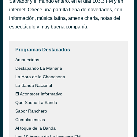
Salvador y el mundo entero, en el dial 103.3 FM y en
Dos mujeres, un camino
internet. Ofrece una parrilla llena de novedades, con
hace 51 minutos
Bronco
información, música latina, amena charla, notas del
espectáculo y muy buena compañía.
Programas Destacados
Amanecidos
Destapando La Mañana
La Hora de la Chanchona
La Banda Nacional
El Acontecer Informativo
Que Suene La Banda
Sabor Ranchero
Complacencias
Al toque de la Banda
Las 10 bravas de La Invasora FM