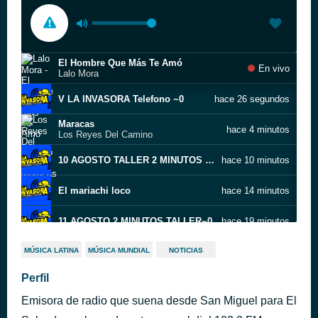
El Hombre Que Más Te Amó
En vivo
Lalo Mora
V LA INVASORA Telefono ~0
hace 26 segundos
Maracas
hace 4 minutos
Los Reyes Del Camino
10 AGOSTO TALLER 2 MINUTOS ~0
hace 10 minutos
El mariachi loco
hace 14 minutos
11 AGOSTO 2 MINUTOS TALLER~0
hace 19 minutos
El Derrotado (Remasterizado)
hace 24 minutos
MÚSICA LATINA
MÚSICA MUNDIAL
NOTICIAS
Vicente Fernandez
Perfil
CONJUNTO PRIMAVERA  Hoy como ayer
hace 28 minutos
Emisora de radio que suena desde San Miguel para El
VICENTE FERNÁNDEZ  El remedio
hace 47 minutos