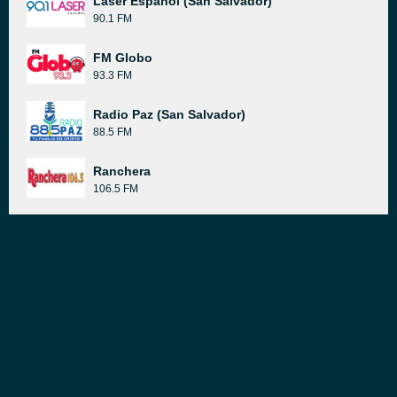
Laser Espanol (San Salvador)
90.1 FM
FM Globo
93.3 FM
Radio Paz (San Salvador)
88.5 FM
Ranchera
106.5 FM