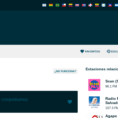
FAVORITOS
ESC
Estaciones relac
¿NO FUNCIONA?
Scan (
96.1 FM
Radio 
lo comprobamos
Salvad
107.3 F
Me gusta (
0
)
(
0
)
Agape 