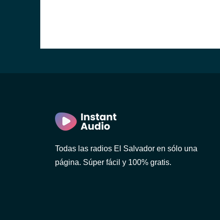
r)
r)
Todas las radios El Salvador en sólo una
página. Súper fácil y 100% gratis.
n)
dor)