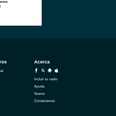
ereo
M
ros
Acerca
al
Incluir tu radio
Ayuda
a
Nuevo
Contáctenos