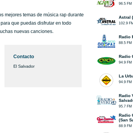
96.5 FM
los mejores temas de música rap durante
Astral 
s para que puedas disfrutar en todo
102.9 F
 muchas nuevas canciones.
Radio 
88.5 FM
Contacto
Radio 
94.9 FM
El Salvador
La Urb
94.9 FM
Radio 
Salvad
95.7 FM
Radio
(San S
88.9 FM