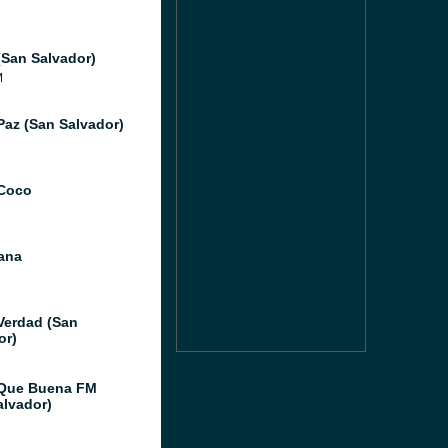
(San Salvador)
M
Paz (San Salvador)
Coco
ana
Verdad (San
or)
 Que Buena FM
alvador)