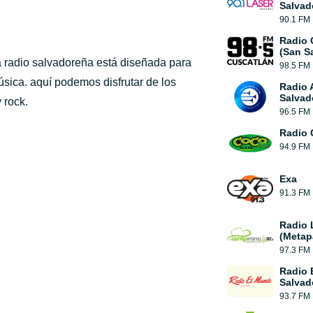
Salvad
90.1 FM
Radio 
(San S
ta radio salvadoreña está diseñada para
98.5 FM
sica. aquí podemos disfrutar de los
Radio 
Salvad
 rock.
96.5 FM
Radio 
94.9 FM
Exa
91.3 FM
Radio 
(Metap
97.3 FM
Radio 
Salvad
93.7 FM