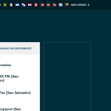
MÁS PAÍSES
UCHADO RECIENTEMENTE
ionadas
RX FM (San
or)
Paz (San Salvador)
Espanol (San