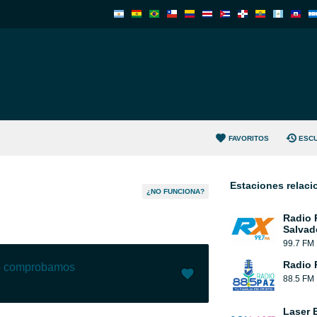
FAVORITOS
ESC
Estaciones relac
¿NO FUNCIONA?
Radio 
Salvad
99.7 FM
Radio 
lo comprobamos
88.5 FM
Me gusta (
0
)
(
0
)
Laser 