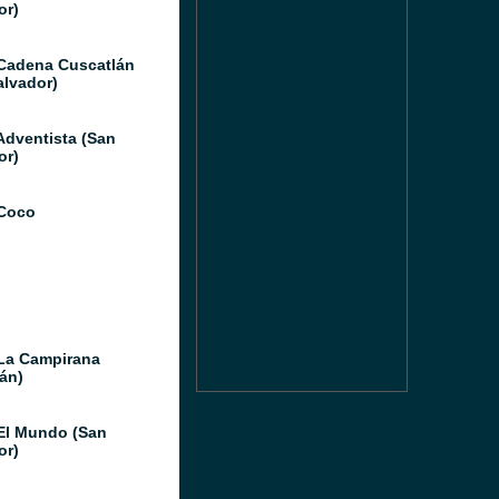
or)
Cadena Cuscatlán
alvador)
Adventista (San
or)
Coco
La Campirana
án)
El Mundo (San
or)