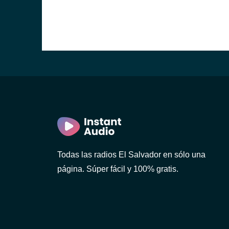
r)
r)
Todas las radios El Salvador en sólo una
página. Súper fácil y 100% gratis.
n)
dor)