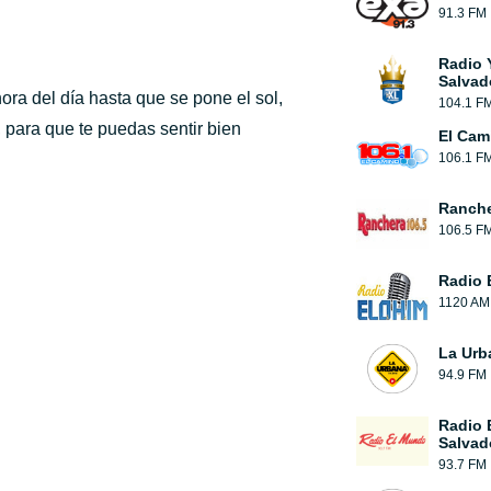
91.3 FM
Radio 
Salvad
ora del día hasta que se pone el sol,
104.1 F
 para que te puedas sentir bien
El Cam
106.1 F
Ranch
106.5 F
Radio 
1120 AM
La Urb
94.9 FM
Radio 
Salvad
93.7 FM