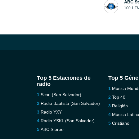
ABC St
100.1 F
Top 5 Estaciones de
Top 5 Géne
radio
Música Mundi
Scan (San Salvador)
Top 40
Radio Bautista (San Salvador)
Religión
Radio YXY
Música Latin
Radio YSKL (San Salvador)
Cristiano
ABC Stereo