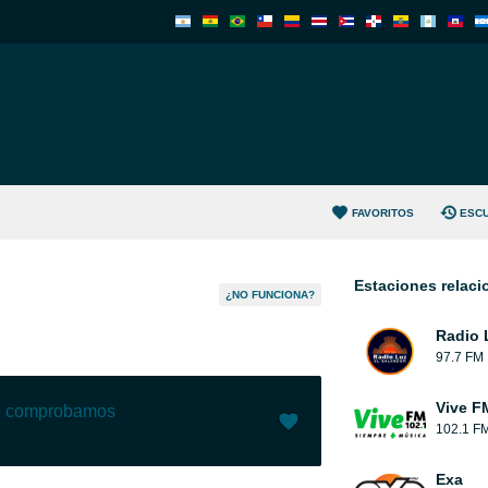
FAVORITOS
ESC
Estaciones relac
¿NO FUNCIONA?
Radio 
97.7 FM
Vive F
lo comprobamos
102.1 F
Me gusta (
1
)
(
0
)
Exa