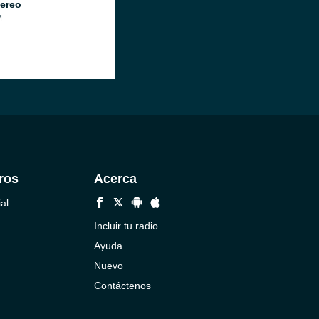
ereo
M
ros
Acerca
al
Incluir tu radio
Ayuda
a
Nuevo
Contáctenos