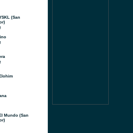
YSKL (San
or)
M
ino
M
era
M
Elohim
ana
El Mundo (San
or)