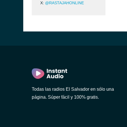
X:
@RASTAJAHONLINE
r)
r)
Todas las radios El Salvador en sólo una
página. Súper fácil y 100% gratis.
n)
dor)