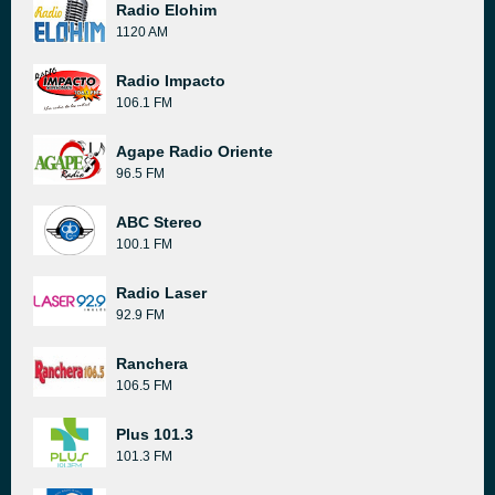
Radio Elohim
1120 AM
Radio Impacto
106.1 FM
Agape Radio Oriente
96.5 FM
ABC Stereo
100.1 FM
Radio Laser
92.9 FM
Ranchera
106.5 FM
Plus 101.3
101.3 FM