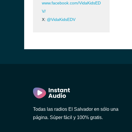
www.facebook.com/VidaKidsED
V/
X:
@VidaKidsEDV
r)
r)
Todas las radios El Salvador en sólo una
página. Súper fácil y 100% gratis.
n)
dor)