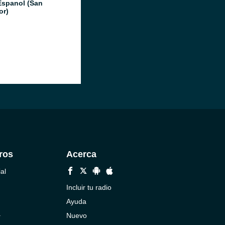
Espanol (San
or)
ros
Acerca
al
Incluir tu radio
Ayuda
a
Nuevo