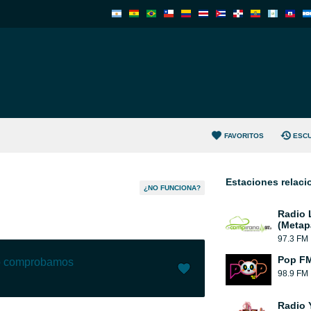
FAVORITOS
ESC
Estaciones relac
¿NO FUNCIONA?
Radio 
(Metap
97.3 FM
Pop FM
lo comprobamos
98.9 FM
Me gusta (
2
)
(
0
)
Radio 