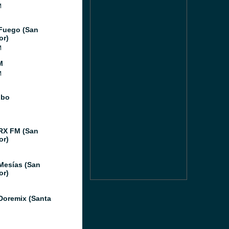
M
Fuego (San
or)
M
M
M
obo
RX FM (San
or)
Mesías (San
or)
Doremix (Santa