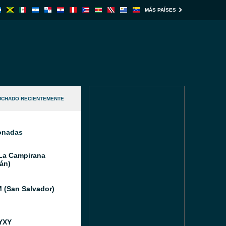
MÁS PAÍSES
UCHADO RECIENTEMENTE
ionadas
La Campirana
án)
 (San Salvador)
YXY