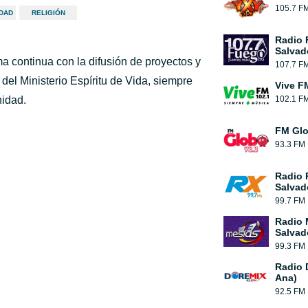
105.7 F
IDAD
RELIGIÓN
Radio 
Salvad
a continua con la difusión de proyectos y
107.7 F
l del Ministerio Espíritu de Vida, siempre
Vive F
nidad.
102.1 F
FM Gl
93.3 FM
Radio 
Salvad
99.7 FM
Radio 
Salvad
99.3 FM
Radio 
Ana)
92.5 FM