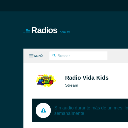
Radios
.com.sv
MENÚ
S GÉNEROS
Radio Vida Kids
Stream
Sin audio durante más de un mes, 
semanalmente