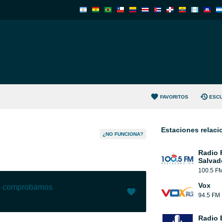
FAVORITOS
ESC
Estaciones relac
¿NO FUNCIONA?
Radio 
Salvad
100.5 F
Vox
lo comprobamos
94.5 FM
Me gusta (
1
)
(
0
)
Radio 