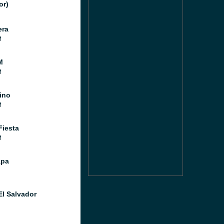
or)
era
M
M
M
ino
M
Fiesta
M
apa
El Salvador