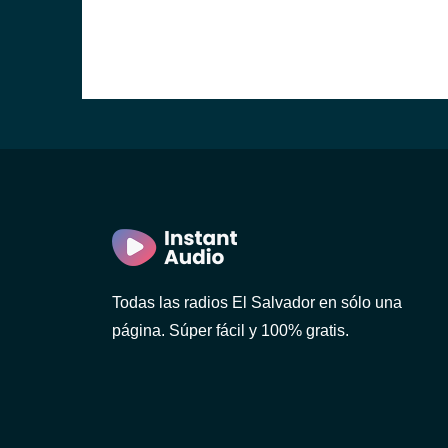
r)
r)
Todas las radios El Salvador en sólo una
página. Súper fácil y 100% gratis.
n)
dor)