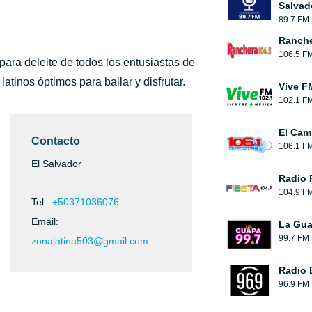
Salvad
89.7 FM
Ranch
106.5 F
para deleite de todos los entusiastas de
latinos óptimos para bailar y disfrutar.
Vive F
102.1 F
El Cam
Contacto
106.1 F
El Salvador
Radio 
104.9 F
Tel.:
+50371036076
Email:
La Gu
99.7 FM
zonalatina503@gmail.com
Radio 
96.9 FM