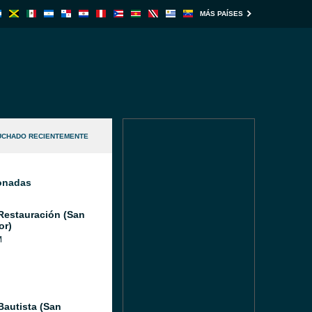
MÁS PAÍSES
UCHADO RECIENTEMENTE
ionadas
Restauración (San
or)
M
Bautista (San