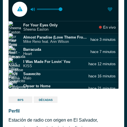
For Your Eyes Only
En vivo
Sheena Easton
Almost Paradise (Love Theme From “Footloose”)
hace 3 minutos
Mike Reno feat. Ann Wilson
Barracuda
hace 7 minutos
Heart
I Was Made For Lovin' You
hace 12 minutos
KISS
Suavecito
hace 16 minutos
Malo
Closer to Home
hace 21 minutos
Grand Funk Railroad
Get Ready
hace 26 minutos
80'S
DÉCADAS
Rare Earth
Pista 5
Perfil
hace 30 minutos
Intérprete desconocido
Estación de radio con origen en El Salvador,
Big In Japan
hace 36 minutos
Alphaville