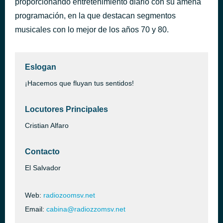
proporcionando entretenimiento diario con su amena
The Winner Takes It All
programación, en la que destacan segmentos
hace 39 minutos
ABBA
musicales con lo mejor de los años 70 y 80.
Eslogan
¡Hacemos que fluyan tus sentidos!
Locutores Principales
Cristian Alfaro
Contacto
El Salvador
Web:
radiozoomsv.net
Email:
cabina@radiozzomsv.net