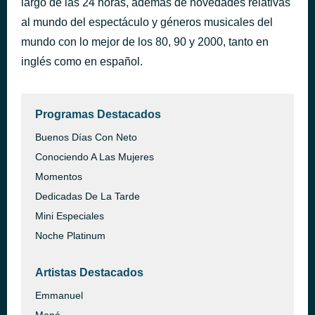
largo de las 24 horas, además de novedades relativas
Ese Tipo Soy Yo (Esse Cara Sou Eu)
al mundo del espectáculo y géneros musicales del
hace 19 minutos
Roberto Carlos
mundo con lo mejor de los 80, 90 y 2000, tanto en
inglés como en español.
Programas Destacados
Buenos Días Con Neto
Conociendo A Las Mujeres
Momentos
Dedicadas De La Tarde
Mini Especiales
Noche Platinum
Artistas Destacados
Emmanuel