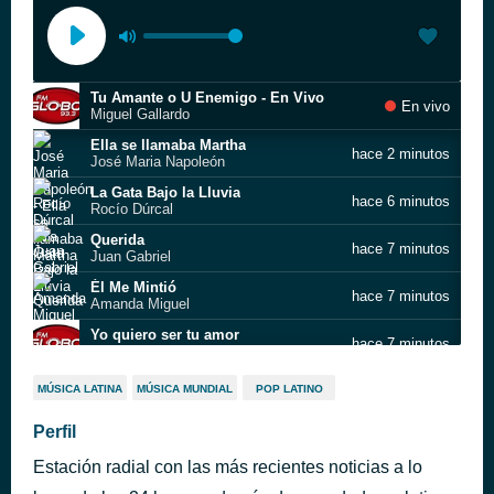
Tu Amante o U Enemigo - En Vivo
En vivo
Miguel Gallardo
Ella se llamaba Martha
hace 2 minutos
José Maria Napoleón
La Gata Bajo la Lluvia
hace 6 minutos
Rocío Dúrcal
Querida
hace 7 minutos
Juan Gabriel
Él Me Mintió
hace 7 minutos
Amanda Miguel
Yo quiero ser tu amor
hace 7 minutos
José Luis Rodríguez
Quién Como Tú
hace 12 minutos
MÚSICA LATINA
MÚSICA MUNDIAL
POP LATINO
Ana Gabriel
Quien Eres Tu
Perfil
hace 14 minutos
Ana Gabriel
Estación radial con las más recientes noticias a lo
El Me Mintio
hace 15 minutos
Amanda Miguel